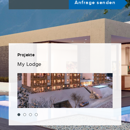
Anfrage senden
Projekte
Projekte
m See
My Lodge
Servic